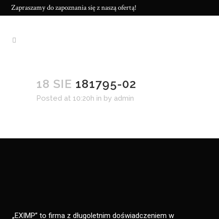
Zapraszamy do zapoznania się z naszą ofertą!
18 SIE
181795-02
Posted at 10:20h
in
by
admin
„EXIMP” to firma z długoletnim doświadczeniem w