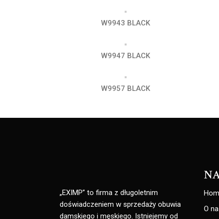
W9943 BLACK
W9947 BLACK
W9957 BLACK
NA
„EXIMP” to firma z długoletnim
Hom
doświadczeniem w sprzedaży obuwia
O na
damskiego i męskiego. Istniejemy od