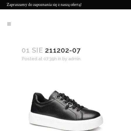
Zapraszamy do zapoznania się z naszą ofertą!
01 SIE
211202-07
Posted at 07:39h
in
by
admin