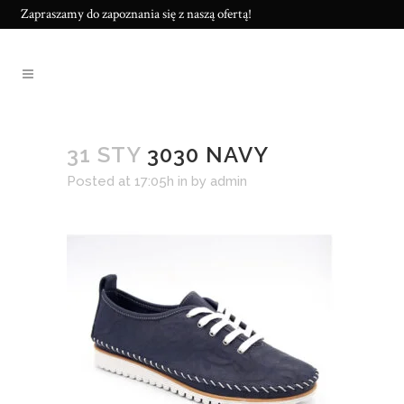
Zapraszamy do zapoznania się z naszą ofertą!
31 STY
3030 NAVY
Posted at 17:05h
in
by
admin