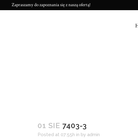
Zapraszamy do zapoznania się z naszą ofertą!
01 SIE
7403-3
Posted at 07:55h
in
by
admin