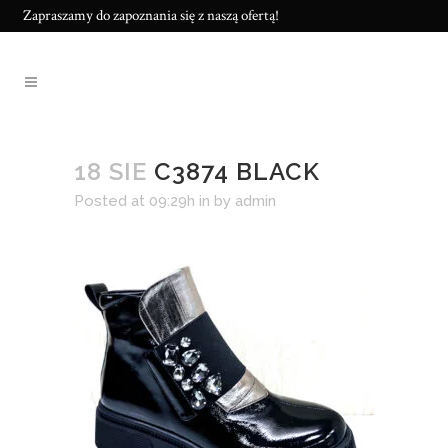
Zapraszamy do zapoznania się z naszą ofertą!
18 SIE
C3874 BLACK
Posted at 09:29h
in
by
admin