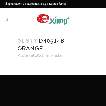
Zapraszamy do zapoznania się z naszą ofertą!
01 STY
D40514B
ORANGE
Posted at 15:41h
in
by
admin