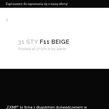
Zapraszamy do zapoznania się z naszą ofertą!
31 STY
F11 BEIGE
Posted at 17:07h
in
by
admin
„EXIMP” to firma z długoletnim doświadczeniem w