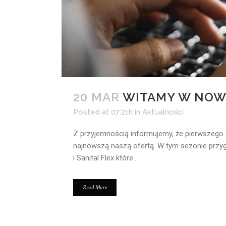
20 MAR
WITAMY W NOWY
Posted at 07:21h
in
Aktualności
Z przyjemnością informujemy, że pierwszego 
najnowszą naszą ofertą. W tym sezonie przyg
i Sanital Flex które...
Read More