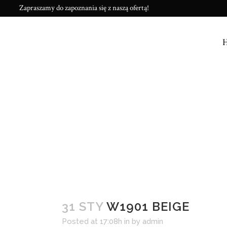
Zapraszamy do zapoznania się z naszą ofertą!
31 STY
W1901 BEIGE
Posted at 17:08h
in
by
admin