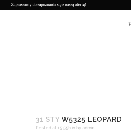
Zapraszamy do zapoznania się z naszą ofertą!
31 STY
W5325 LEOPARD
Posted at 15:55h
in
by
admin