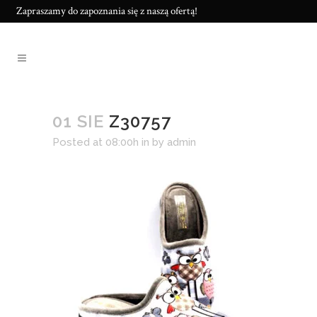
Zapraszamy do zapoznania się z naszą ofertą!
01 SIE
Z30757
Posted at 08:00h
in
by
admin